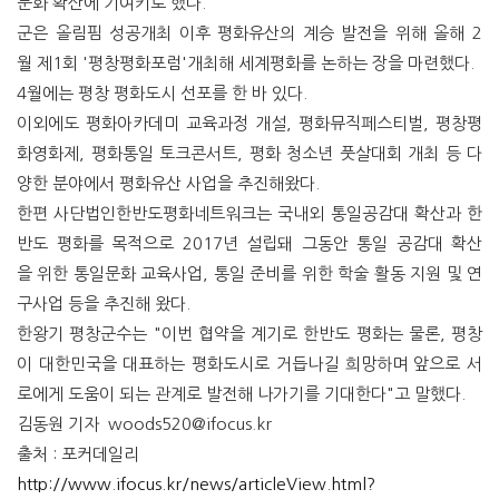
문화 확산에 기여키로 했다.
군은 올림핌 성공개최 이후 평화유산의 계승 발전을 위해 올해 2
월 제1회 '평창평화포럼'개최해 세계평화를 논하는 장을 마련했다.
4월에는 평창 평화도시 선포를 한 바 있다.
이외에도 평화아카데미 교육과정 개설, 평화뮤직페스티벌, 평창평
화영화제, 평화통일 토크콘서트, 평화 청소년 풋살대회 개최 등 다
양한 분야에서 평화유산 사업을 추진해왔다.
한편 사단법인한반도평화네트워크는 국내외 통일공감대 확산과 한
반도 평화를 목적으로 2017년 설립돼 그동안 통일 공감대 확산
을 위한 통일문화 교육사업, 통일 준비를 위한 학술 활동 지원 및 연
구사업 등을 추진해 왔다.
한왕기 평창군수는 "이번 협약을 계기로 한반도 평화는 물론, 평창
이 대한민국을 대표하는 평화도시로 거듭나길 희망하며 앞으로 서
로에게 도움이 되는 관계로 발전해 나가기를 기대한다"고 말했다.
김동원 기자 woods520@ifocus.kr
출처 : 포커데일리
http://www.ifocus.kr/news/articleView.html?