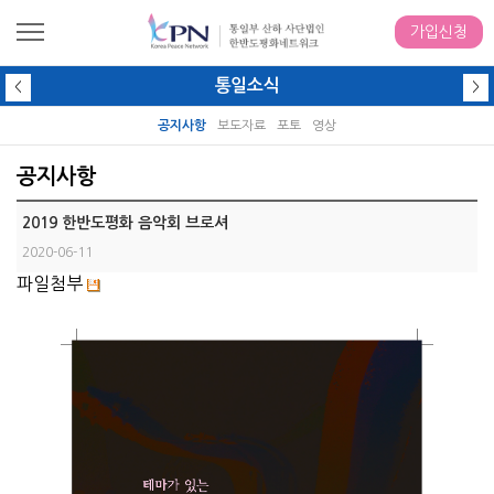
가입신청
통일소식
<
>
공지사항
보도자료
포토
영상
공지사항
2019 한반도평화 음악회 브로셔
2020-06-11
파일첨부