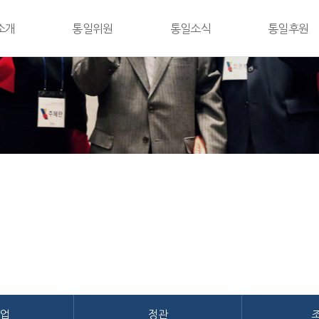
소개
통일위원
통일소식
통일후원
말
통일위원 및 통일관
공지사항
후원 및 가입안
사업
보도자료
회원후원인
관
포토
특별후원인
도
영상
후원단체 소개
 길
자주묻는 질문
문의하기
업
정관