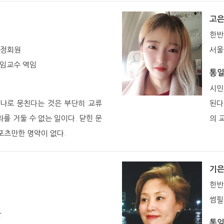
고
한반
 정회원
서울
임교수 역임
통
시민
하나로 뭉친다는 것은 부단히 교류
된다
를 거둘 수 없는 일이다. 닫힌 문
의 
포츠만한 명약이 없다.
기
한반
썸필
장
통