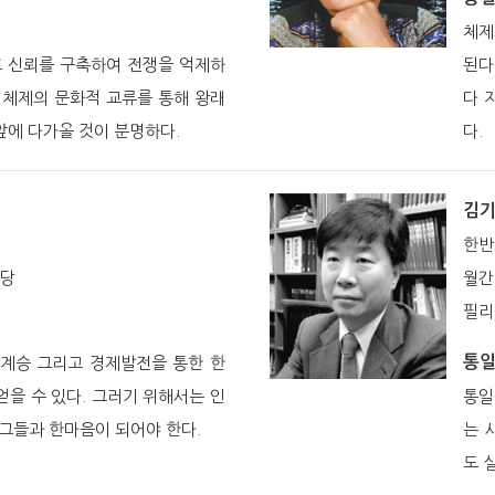
체제
호 신뢰를 구축하여 전쟁을 억제하
된다
 체제의 문화적 교류를 통해 왕래
다 
앞에 다가올 것이 분명하다.
다.
김
한반
주당
월간
필리
통
 계승 그리고 경제발전을 통한 한
얻을 수 있다. 그러기 위해서는 인
통일
 그들과 한마음이 되어야 한다.
는 
도 