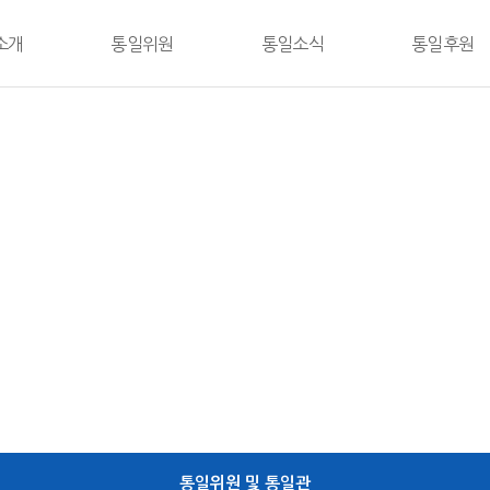
소개
통일위원
통일소식
통일후원
말
통일위원 및 통일관
공지사항
후원 및 가입안
사업
보도자료
회원후원인
관
포토
특별후원인
도
영상
후원단체 소개
 길
자주묻는 질문
문의하기
통일위원 및 통일관