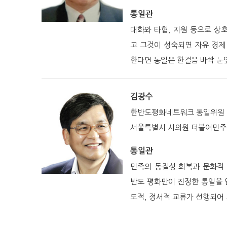
통일관
대화와 타협, 지원 등으로 상
고 그것이 성숙되면 자유 경제
한다면 통일은 한걸음 바짝 눈
김광수
한반도평화네트워크 통일위원
서울특별시 시의원 더불어민
통일관
민족의 동질성 회복과 문화적
반도 평화만이 진정한 통일을 
도적, 정서적 교류가 선행되어