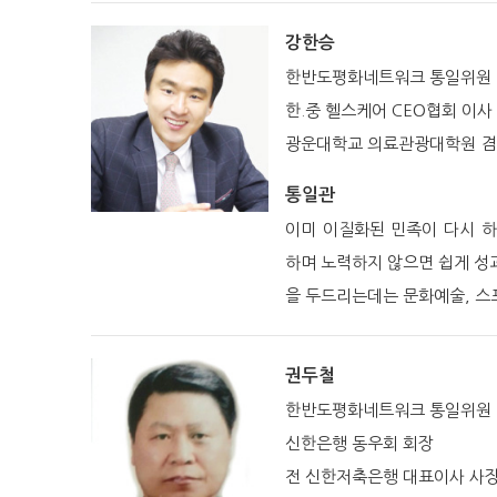
강한승
한반도평화네트워크 통일위원
한.중 헬스케어 CEO협회 이사
광운대학교 의료관광대학원 겸
통일관
이미 이질화된 민족이 다시 
하며 노력하지 않으면 쉽게 성과
을 두드리는데는 문화예술, 스
권두철
한반도평화네트워크 통일위원
신한은행 동우회 회장
전 신한저축은행 대표이사 사