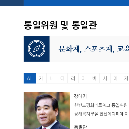
통일위원 및 통일관
All
가
나
다
라
마
바
사
아
자
강대기
한반도평화네트워크 통일위원
정해복지부설 한신메디피아 
통일관