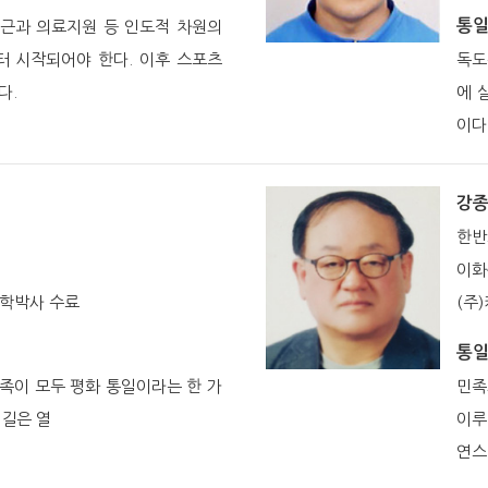
통
접근과 의료지원 등 인도적 차원의
터 시작되어야 한다. 이후 스포츠
독도
다.
에 
이다
강
한반
이화
학박사 수료
(주
통
민족이 모두 평화 통일이라는 한 가
민족
 길은 열
이루
연스