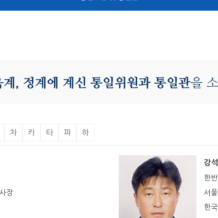
차
카
타
파
하
강
한반
이사장
서울
한국