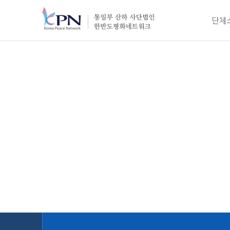
단체
한반도평화네트워크
인사
목적
정
조직
오시는