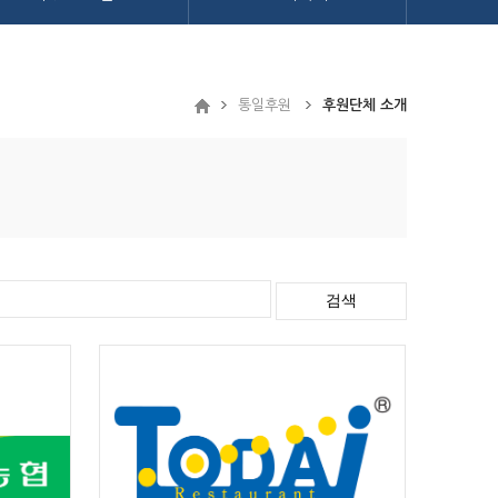
통일후원
후원단체 소개
검색