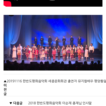
▲
20191116 한반도평화음악회 세종문화회관 출연자 뮤지컬배우 평양통
이
전
글
▼
다음글
2018 한반도평화음악회 이순재 총재님 인사말