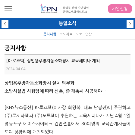
가입신청
통일소식
<
>
공지사항
보도자료
포토
영상
공지사항
[K-로즈텍] 상업용주방자동소화장치 교육세미나 개최
2024-04-04
상업용주방자동소화장치 설치 의무화
소방시설법 시행령에 따라 신축, 증·개축시 시공해야…
[KNS뉴스통신] K-로즈텍(이사장 최명복, 대표 남봉진)이 주관하고
(주)로제타텍과 (주)포트텍이 후원하는 교육세미나가 지난 4월 1일
영등포구 에이스하이테크 컨벤션홀에서 80여명의 교육관계자들이
모여 성황리에 개최되었다.