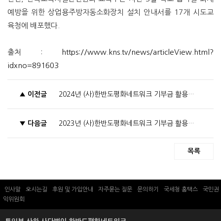
예방을 위한 상업용주방자동소화장치 설치 안내서를 17개 시도교
육청에 배포했다.
출처 :
https://www.kns.tv/news/articleView.html?
idxno=891603
▲
이전글
2024년 (사)한반도평화네트워크 기부금 활용실적
▼
다음글
2023년 (사)한반도평화네트워크 기부금 활용실적
목록
인사말
오시는길
후원 및 가입안내
자주묻는 질문
문의하기
국세청 홈택스
국민권
익위원회