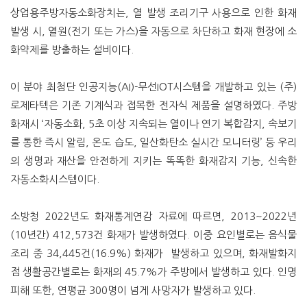
상업용주방자동소화장치는, 열 발생 조리기구 사용으로 인한 화재
발생 시, 열원(전기 또는 가스)을 자동으로 차단하고 화재 현장에 소
화약제를 방출하는 설비이다.
이 분야 최첨단 인공지능(AI)-무선IOT시스템을 개발하고 있는 (주)
로제타텍은 기존 기계식과 접목한 전자식 제품을 설명하였다. 주방
화재시 ‘자동소화, 5초 이상 지속되는 열이나 연기 복합감지, 속보기
를 통한 즉시 알림, 온도 습도, 일산화탄소 실시간 모니터링’ 등 우리
의 생명과 재산을 안전하게 지키는 똑똑한 화재감지 기능, 신속한
자동소화시스템이다.
소방청 2022년도 화재통계연감 자료에 따르면, 2013~2022년
(10년간) 412,573건 화재가 발생하였다. 이중 요인별로는 음식물
조리 중 34,445건(16.9%) 화재가 발생하고 있으며, 화재발화지
점 생활공간별로는 화재의 45.7%가 주방에서 발생하고 있다. 인명
피해 또한, 연평균 300명이 넘게 사망자가 발생하고 있다.