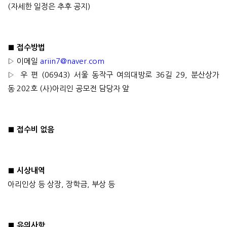
(
자세한 일정은 추후 공지
)
■
접수방법
▷
이메일
ariin7@naver.com
▷
우 편
(06943)
서울 동작구 여의대방로
36
길
29,
분산상가
동
202
호
(
사
)
아리인 공모전 담당자 앞
■
접수비 없음
■
시상내역
아리인상 등 상장
,
장학금
,
부상 등
■
유의사항