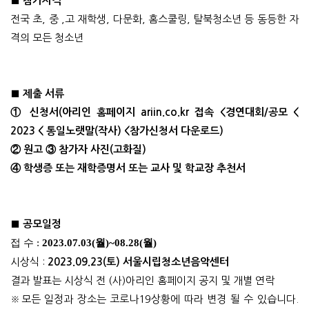
■
참가자격
전국 초
,
중
,
고 재학생
,
다문화
,
홈스쿨링
,
탈북청소년 등 동등한 자
격의 모든 청소년
■
제출 서류
①
신청서
(
아리인 홈페이지
ariin.co.kr
접속
<
경연대회
/
공모
<
2023 <
통일노랫말
(
작사
) <
참가신청서 다운로드
)
②
원고
③ 참가자
사진
(
고화질
)
④
학생증 또는 재학증명서 또는 교사 및 학교장 추천서
■
공모일정
접 수
:
2023.07.03(월)~08.28(월)
시상식
:
2023.09.23(토) 서울시립청소년음악센터
결과 발표는 시상식 전
(
사
)
아리인 홈페이지 공지 및 개별 연락
※
모든 일정과 장소는 코로나
19
상황에 따라 변경 될 수 있습니다
.