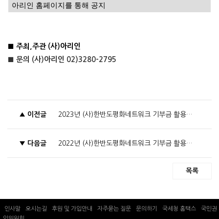
아리인 홈페이지를 통해 공지
■
주최
,
주관
(
사
)
아리인
■
문의
(
사
)아리인 02)3280-2795
▲
이전글
2023년 (사)한반도평화네트워크 기부금 활용실적
▼
다음글
2022년 (사)한반도평화네트워크 기부금 활용실적
목록
인사말
오시는길
후원 및 가입안내
자주묻는 질문
문의하기
국세청 홈택스
국민권
익위원회