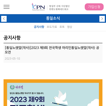
가입신청
통일소식
<
>
공지사항
보도자료
포토
영상
공지사항
[통일노랫말(작사)]2023 제9회 전국학생 아리인통일노랫말(작사) 공
모전
2023-05-18