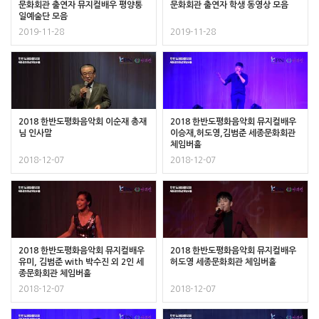
문화회관 출연자 뮤지컬배우 평양통
문화회관 출연자 학생 동영상 모음
일예술단 모음
2019-11-28
2019-11-28
2018 한반도평화음악회 이순재 총재
2018 한반도평화음악회 뮤지컬배우
님 인사말
이승재,허도영,김범준 세종문화회관
체임버홀
2018-12-07
2018-12-07
2018 한반도평화음악회 뮤지컬배우
2018 한반도평화음악회 뮤지컬배우
유미, 김범준 with 박수진 외 2인 세
허도영 세종문화회관 체임버홀
종문화회관 체임버홀
2018-12-07
2018-12-07